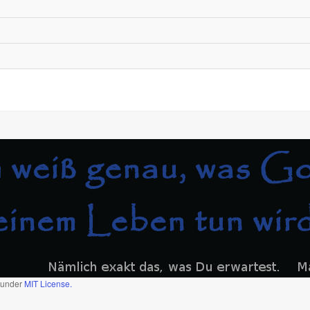
d under
MIT License.