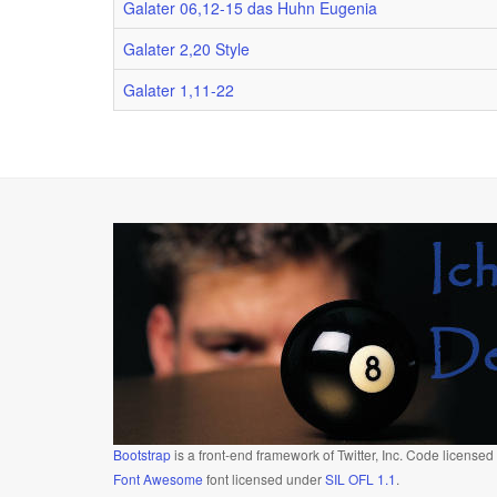
Galater 06,12-15 das Huhn Eugenia
Galater 2,20 Style
Galater 1,11-22
Bootstrap
is a front-end framework of Twitter, Inc. Code license
Font Awesome
font licensed under
SIL OFL 1.1
.