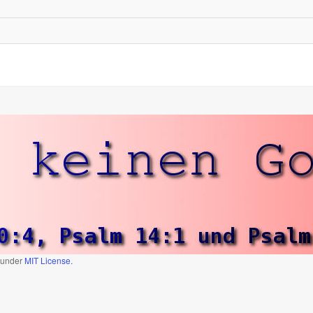
d under
MIT License.