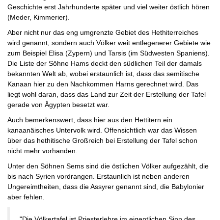
Geschichte erst Jahrhunderte später und viel weiter östlich hören
(Meder, Kimmerier).
Aber nicht nur das eng umgrenzte Gebiet des Hethiterreiches
wird genannt, sondern auch Völker weit entlegenerer Gebiete wie
zum Beispiel Elisa (Zypern) und Tarsis (im Südwesten Spaniens).
Die Liste der Söhne Hams deckt den südlichen Teil der damals
bekannten Welt ab, wobei erstaunlich ist, dass das semitische
Kanaan hier zu den Nachkommen Harns gerechnet wird. Das
liegt wohl daran, dass das Land zur Zeit der Erstellung der Tafel
gerade von Ägypten besetzt war.
Auch bemerkenswert, dass hier aus den Hettitern ein
kanaanäisches Untervolk wird. Offensichtlich war das Wissen
über das hethitische Großreich bei Erstellung der Tafel schon
nicht mehr vorhanden.
Unter den Söhnen Sems sind die östlichen Völker aufgezählt, die
bis nach Syrien vordrangen. Erstaunlich ist neben anderen
Ungereimtheiten, dass die Assyrer genannt sind, die Babylonier
aber fehlen.
"Die Völkertafel ist Priesterlehre im eigentlichen Sinn des