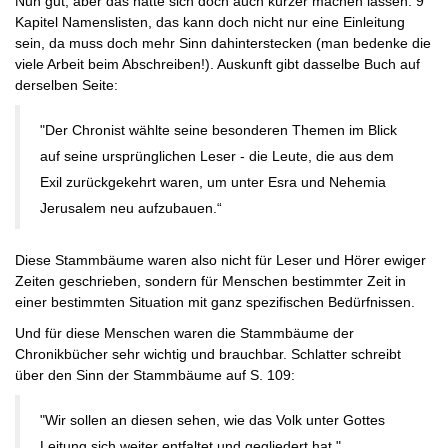
Nun gut, aber das hätte sich doch auch kürzer machen lassen. 9
Kapitel Namenslisten, das kann doch nicht nur eine Einleitung
sein, da muss doch mehr Sinn dahinterstecken (man bedenke die
viele Arbeit beim Abschreiben!). Auskunft gibt dasselbe Buch auf
derselben Seite:
"Der Chronist wählte seine besonderen Themen im Blick
auf seine ursprünglichen Leser - die Leute, die aus dem
Exil zurückgekehrt waren, um unter Esra und Nehemia
Jerusalem neu aufzubauen.“
Diese Stammbäume waren also nicht für Leser und Hörer ewiger
Zeiten geschrieben, sondern für Menschen bestimmter Zeit in
einer bestimmten Situation mit ganz spezifischen Bedürfnissen.
Und für diese Menschen waren die Stammbäume der
Chronikbücher sehr wichtig und brauchbar. Schlatter schreibt
über den Sinn der Stammbäume auf S. 109:
"Wir sollen an diesen sehen, wie das Volk unter Gottes
Leitung sich weiter entfaltet und gegliedert hat."