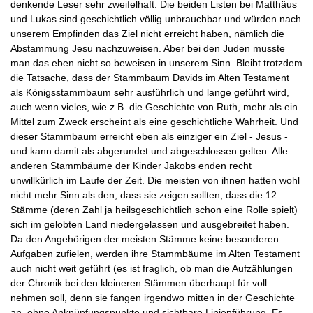
denkende Leser sehr zweifelhaft. Die beiden Listen bei Matthäus
und Lukas sind geschichtlich völlig unbrauchbar und würden nach
unserem Empfinden das Ziel nicht erreicht haben, nämlich die
Abstammung Jesu nachzuweisen. Aber bei den Juden musste
man das eben nicht so beweisen in unserem Sinn. Bleibt trotzdem
die Tatsache, dass der Stammbaum Davids im Alten Testament
als Königsstammbaum sehr ausführlich und lange geführt wird,
auch wenn vieles, wie z.B. die Geschichte von Ruth, mehr als ein
Mittel zum Zweck erscheint als eine geschichtliche Wahrheit. Und
dieser Stammbaum erreicht eben als einziger ein Ziel - Jesus -
und kann damit als abgerundet und abgeschlossen gelten. Alle
anderen Stammbäume der Kinder Jakobs enden recht
unwillkürlich im Laufe der Zeit. Die meisten von ihnen hatten wohl
nicht mehr Sinn als den, dass sie zeigen sollten, dass die 12
Stämme (deren Zahl ja heilsgeschichtlich schon eine Rolle spielt)
sich im gelobten Land niedergelassen und ausgebreitet haben.
Da den Angehörigen der meisten Stämme keine besonderen
Aufgaben zufielen, werden ihre Stammbäume im Alten Testament
auch nicht weit geführt (es ist fraglich, ob man die Aufzählungen
der Chronik bei den kleineren Stämmen überhaupt für voll
nehmen soll, denn sie fangen irgendwo mitten in der Geschichte
an, ohne Anknüpfungspunkte und sichtbare Linienführung. Es