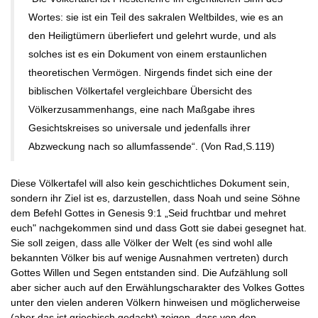
Wortes: sie ist ein Teil des sakralen Weltbildes, wie es an
den Heiligtümern überliefert und gelehrt wurde, und als
solches ist es ein Dokument von einem erstaunlichen
theoretischen Vermögen. Nirgends findet sich eine der
biblischen Völkertafel vergleichbare Übersicht des
Völkerzusammenhangs, eine nach Maßgabe ihres
Gesichtskreises so universale und jedenfalls ihrer
Abzweckung nach so allumfassende“. (Von Rad,S.119)
Diese Völkertafel will also kein geschichtliches Dokument sein,
sondern ihr Ziel ist es, darzustellen, dass Noah und seine Söhne
dem Befehl Gottes in Genesis 9:1 „Seid fruchtbar und mehret
euch" nachgekommen sind und dass Gott sie dabei gesegnet hat.
Sie soll zeigen, dass alle Völker der Welt (es sind wohl alle
bekannten Völker bis auf wenige Ausnahmen vertreten) durch
Gottes Willen und Segen entstanden sind. Die Aufzählung soll
aber sicher auch auf den Erwählungscharakter des Volkes Gottes
unter den vielen anderen Völkern hinweisen und möglicherweise
(aber das ist griechisch gedacht) zeigen, dass von den