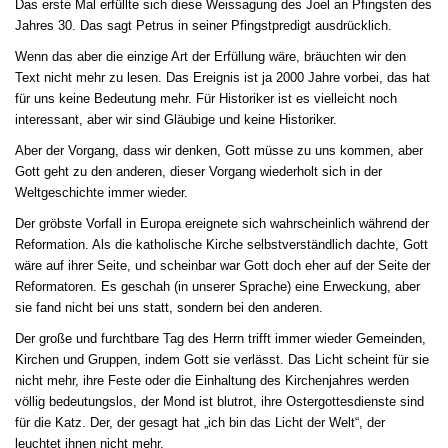
Das erste Mal erfüllte sich diese Weissagung des Joel an Pfingsten des
Jahres 30. Das sagt Petrus in seiner Pfingstpredigt ausdrücklich.
Wenn das aber die einzige Art der Erfüllung wäre, bräuchten wir den
Text nicht mehr zu lesen. Das Ereignis ist ja 2000 Jahre vorbei, das hat
für uns keine Bedeutung mehr. Für Historiker ist es vielleicht noch
interessant, aber wir sind Gläubige und keine Historiker.
Aber der Vorgang, dass wir denken, Gott müsse zu uns kommen, aber
Gott geht zu den anderen, dieser Vorgang wiederholt sich in der
Weltgeschichte immer wieder.
Der gröbste Vorfall in Europa ereignete sich wahrscheinlich während der
Reformation. Als die katholische Kirche selbstverständlich dachte, Gott
wäre auf ihrer Seite, und scheinbar war Gott doch eher auf der Seite der
Reformatoren. Es geschah (in unserer Sprache) eine Erweckung, aber
sie fand nicht bei uns statt, sondern bei den anderen.
Der große und furchtbare Tag des Herrn trifft immer wieder Gemeinden,
Kirchen und Gruppen, indem Gott sie verlässt. Das Licht
scheint
für sie
nicht mehr, ihre Feste oder die Einhaltung des Kirchenjahres werden
völlig bedeutungslos, der Mond ist blutrot, ihre Ostergottesdienste sind
für die Katz. Der, der gesagt hat „ich bin das Licht der Welt“, der
leuchtet ihnen nicht mehr.